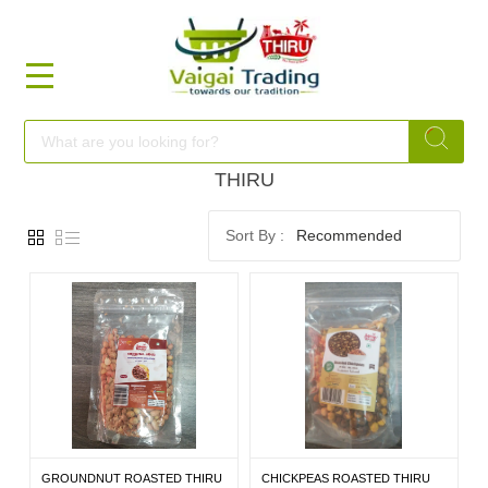
HOME
FOOD
THIRU
Recommended
FESTIVAL
FRESH
NON
FOOD
GROUNDNUT ROASTED THIRU
CHICKPEAS ROASTED THIRU