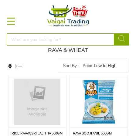
HOME
FOOD
RAVA & WHEAT
Price-Low to High
FESTIVAL
FRESH
NON
FOOD
RICE RAAVA SRI LALITHA 500GM
RAVA SOOJI ANIL 500GM