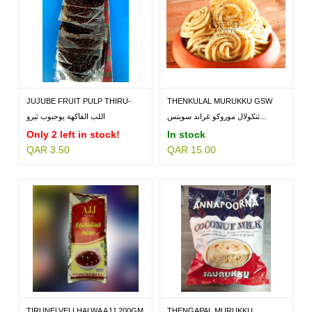
JUJUBE FRUIT PULP THIRU-
THENKULAL MURUKKU GSW
80GM
250GM
ثنكولال موروكو غراند سويتس...
اللب الفاكهة يوجبوب ثيرو
Only 2 left in stock!
In stock
QAR 3.50
QAR 15.00
TIRUNELVELI HALWA AJJ 200GM
THENGAPAL MURUKKU