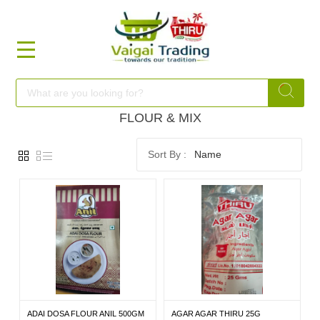
HOME
FOOD
FLOUR & MIX
Name
FESTIVAL
FRESH
NON
FOOD
ADAI DOSA FLOUR ANIL 500GM
AGAR AGAR THIRU 25G