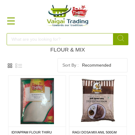
HOME
FOOD
FLOUR & MIX
Recommended
FESTIVAL
FRESH
NON
FOOD
IDIYAPPAM FLOUR THIRU
RAGI DOSA MIX ANIL 500GM