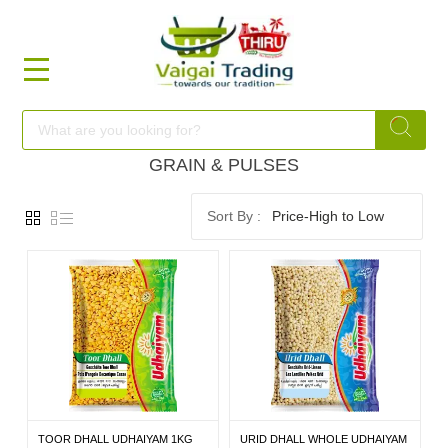
HOME
FOOD
GRAIN & PULSES
Price-High to Low
FESTIVAL
FRESH
NON
FOOD
TOOR DHALL UDHAIYAM 1KG
URID DHALL WHOLE UDHAIYAM